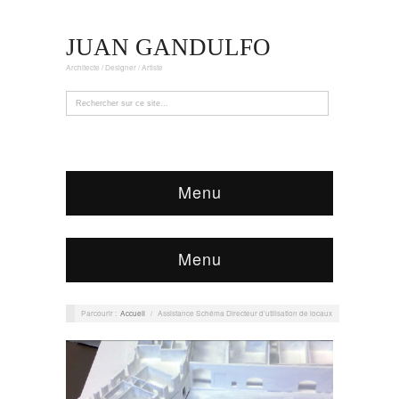
JUAN GANDULFO
Architecte / Designer / Artiste
Menu
Menu
Parcourir :
Accueil
/
Assistance Schéma Directeur d’utilisation de locaux