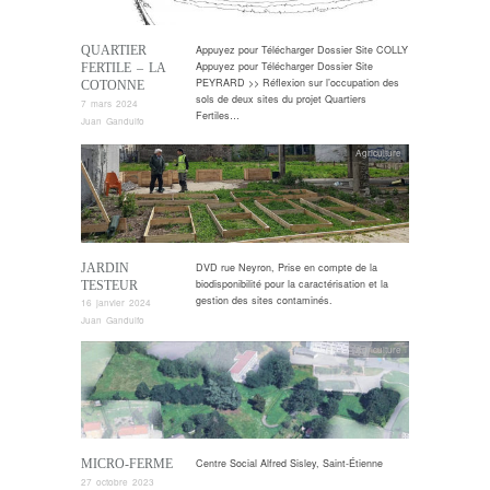
QUARTIER
Appuyez pour Télécharger Dossier Site COLLY
Appuyez pour Télécharger Dossier Site
FERTILE – LA
PEYRARD >> Réflexion sur l’occupation des
COTONNE
sols de deux sites du projet Quartiers
7 mars 2024
Fertiles…
Juan Gandulfo
Agriculture
JARDIN
DVD rue Neyron, Prise en compte de la
biodisponibilité pour la caractérisation et la
TESTEUR
gestion des sites contaminés.
16 janvier 2024
Juan Gandulfo
Agriculture
MICRO-FERME
Centre Social Alfred Sisley, Saint-Étienne
27 octobre 2023