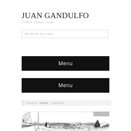
JUAN GANDULFO
Architecte / Designer / Artiste
Menu
Menu
Parcourir :
Accueil
/
Agriculture
Agriculture