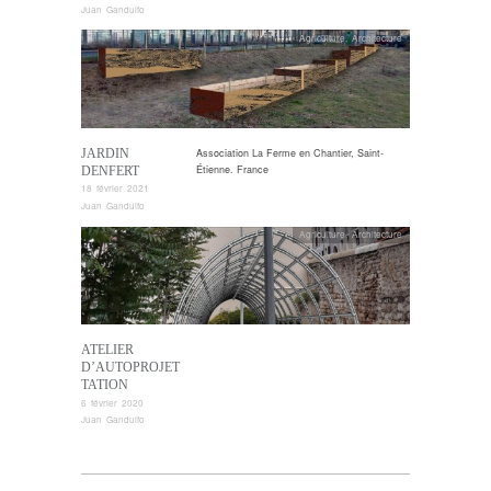
Juan Gandulfo
Agriculture
,
Architecture
JARDIN
Association La Ferme en Chantier, Saint-
Étienne. France
DENFERT
18 février 2021
Juan Gandulfo
Agriculture
,
Architecture
ATELIER
D’AUTOPROJET
TATION
6 février 2020
Juan Gandulfo