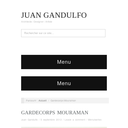
JUAN GANDULFO
Architecte / Designer / Artiste
Menu
Menu
Parcourir :
Accueil
/
Gardecorps Mouraman
GARDECORPS MOURAMAN
Juan Gandulfo
/
5 septembre 2013
/
Leave a comment
/
Menuiseries