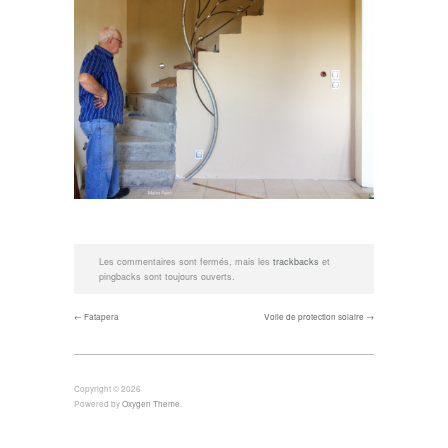
Les commentaires sont fermés, mais les
trackbacks
et
pingbacks sont toujours ouverts.
← Fatapera
Voile de protection solaire →
Copyright © 2026
Powered by
Oxygen Theme
.