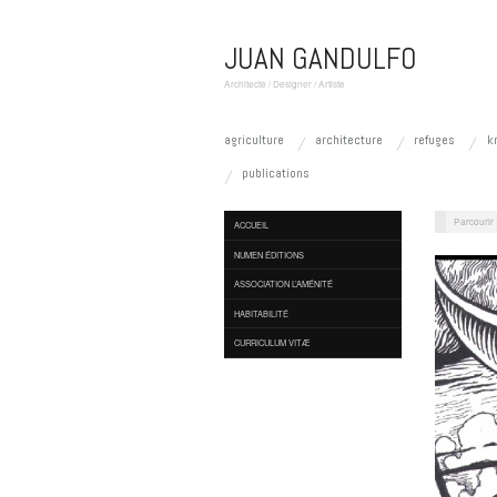
JUAN GANDULFO
Architecte / Designer / Artiste
agriculture
architecture
refuges
k
publications
Parcourir 
ACCUEIL
NUMEN ÉDITIONS
ASSOCIATION L’AMÉNITÉ
HABITABILITÉ
CURRICULUM VITÆ