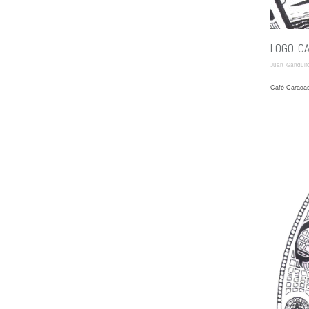
LOGO C
Juan Gandulf
Café Caracas