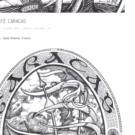
AFÉ CARACAS
o
/
8 juillet 2004
/
Leave a comment
/
Art
 / Saint Etienne. France