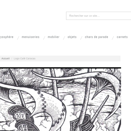
ryosphère
menuiseries
mobilier
objets
chars de parade
carnets
:
Accueil
/
Logo Café Caracas