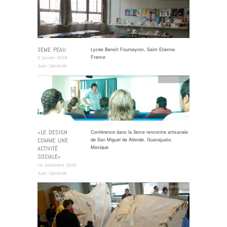
3EME PEAU
Lycée Benoît Fourneyron, Saint Etienne.
France
9 janvier 2009
Juan Gandulfo
Interventions
«LE DESIGN
Conférence dans la 3eme rencontre artisanale
COMME UNE
de San Miguel de Allende, Guanajuato,
Mexique
ACTIVITÉ
SOCIALE»
14 novembre 2008
Juan Gandulfo
Interventions