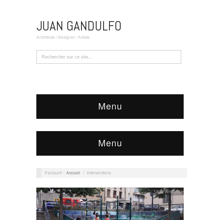
JUAN GANDULFO
Architecte / Designer / Artiste
Menu
Menu
Parcourir :
Accueil
/
Interventions
Interventions