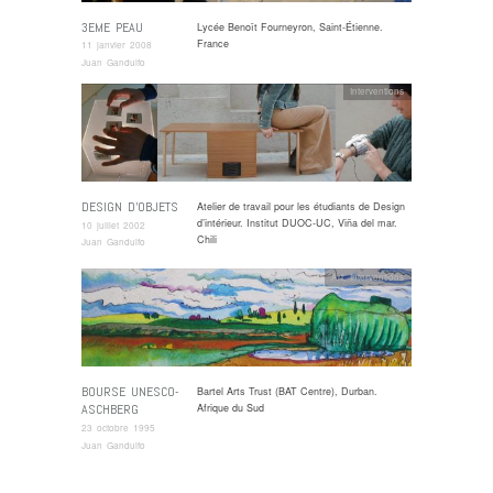
3EME PEAU
Lycée Benoît Fourneyron, Saint-Étienne.
France
11 janvier 2008
Juan Gandulfo
Interventions
DESIGN D’OBJETS
Atelier de travail pour les étudiants de Design
d’intérieur. Institut DUOC-UC, Viña del mar.
10 juillet 2002
Chili
Juan Gandulfo
Art
,
Interventions
BOURSE UNESCO-
Bartel Arts Trust (BAT Centre), Durban.
ASCHBERG
Afrique du Sud
23 octobre 1995
Juan Gandulfo