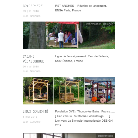
CRYOSPHÈRE
RST ARCHES – Réunion de lancement.
ENSA Paris, France
29 juin 2018
Juan Gandulfo
Interventions
,
Refuges
CABANE
Ligue de l’enseignement. Parc de Solaure,
PÉDAGOGIQUE
Saint-Étienne, France
20 mai 2018
Juan Gandulfo
Interventions
,
Refuges
LIEUX D’AMENITÉ
Fondation OVE / Thonon-les-Bains, France…..
[ Lien vers la Plateforme Socialdesign….. [
1 mai 2016
Lien vers La Biennale Internationale DESIGN
Juan Gandulfo
2017
Interventions