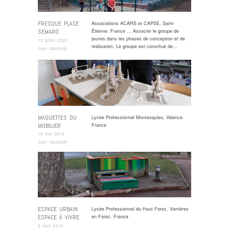
FRESQUE PLACE
Associations ACARS et CAPSE, Saint-
SEMARD
Étienne. France … Associer le groupe de
jeunes dans les phases de conception et de
15 juillet 2020
réalisation. Le groupe est constitué de…
Juan Gandulfo
Interventions
MAQUETTES DU
Lycée Professionnel Montesquieu, Valence.
MOBILIER
France
10 mai 2019
Juan Gandulfo
Interventions
ESPACE URBAIN
Lycée Professionnel du Haut Forez, Verrières
ESPACE À VIVRE
en Forez. France
9 avril 2019