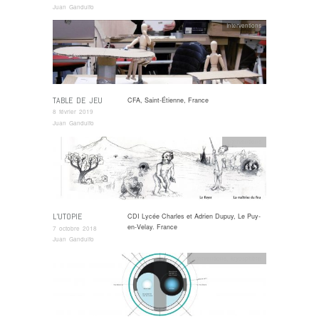
Juan Gandulfo
Interventions
TABLE DE JEU
CFA, Saint-Étienne, France
8 février 2019
Juan Gandulfo
Interventions
L’UTOPIE
CDI Lycée Charles et Adrien Dupuy, Le Puy-
en-Velay. France
7 octobre 2018
Juan Gandulfo
Interventions
,
kryosphère